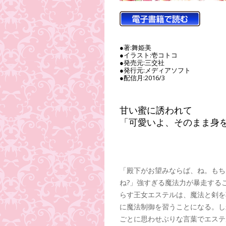
●著:舞姫美
●イラスト:壱コトコ
●発売元:三交社
●発行元:メディアソフト
●配信月:2016/3
甘い蜜に誘われて
「可愛いよ、そのまま身
「殿下がお望みならば、ね。もち
ね?」強すぎる魔法力が暴走する
らす王女エステルは、魔法と剣を
に魔法制御を習うことになる。し
ごとに思わせぶりな言葉でエステ