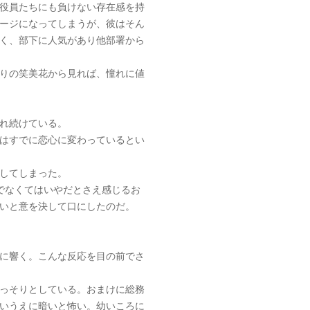
役員たちにも負けない存在感を持
ージになってしまうが、彼はそん
く、部下に人気があり他部署から
りの笑美花から見れば、憧れに値
れ続けている。
はすでに恋心に変わっているとい
してしまった。
でなくてはいやだとさえ感じるお
いと意を決して口にしたのだ。
に響く。こんな反応を目の前でさ
っそりとしている。おまけに総務
いうえに暗いと怖い。幼いころに