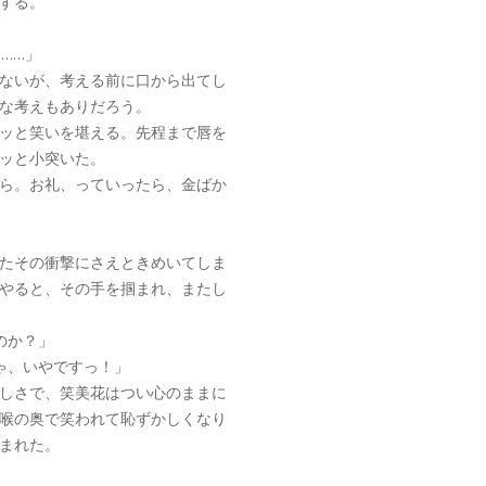
する。
……」
ないが、考える前に口から出てし
な考えもありだろう。
ッと笑いを堪える。先程まで唇を
ッと小突いた。
ら。お礼、っていったら、金ばか
たその衝撃にさえときめいてしま
やると、その手を掴まれ、またし
のか？」
ゃ、いやですっ！」
しさで、笑美花はつい心のままに
喉の奥で笑われて恥ずかしくなり
まれた。