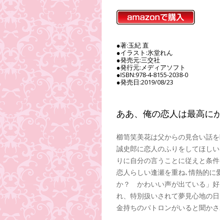
●著:玉紀 直
●イラスト:氷堂れん
●発売元:三交社
●発行元:メディアソフト
●ISBN:978-4-8155-2038-0
●発売日:2019/08/23
ああ、俺の恋人は最高に
櫛笥笑美花は父からの見合い話を
誠史郎に恋人のふりをしてほしい
りに自分の言うことに従えと条件
恋人らしい逢瀬を重ね､情熱的に
か？ かわいい声が出ている」好
れ、特別扱いされて夢見心地の日
金持ちのパトロンがいると聞かされ