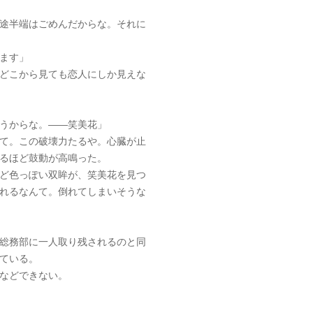
途半端はごめんだからな。それに
ます」
どこから見ても恋人にしか見えな
うからな。――笑美花」
て。この破壊力たるや。心臓が止
るほど鼓動が高鳴った。
ど色っぽい双眸が、笑美花を見つ
れるなんて。倒れてしまいそうな
総務部に一人取り残されるのと同
ている。
などできない。