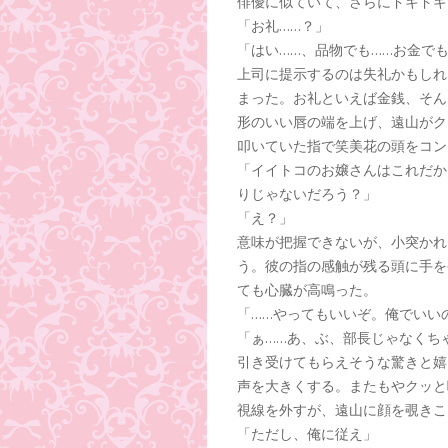
俳優に似ていて、さらにドキドキ
「お礼……？」
「はい……、品物でも……お金でも
上司に提示するのは失礼かもしれ
まった。お礼といえば金銭、そん
形のいい唇の端を上げ、遠山がク
叩いていた指で笑美花の頭をコン
「イイトコのお嬢さんはこれだか
りじゃないだろう？」
「え？」
意味が把握できないが、小突かれ
う。彼の指の感触が残る頭に手を
ても心臓が高鳴った。
「……やってもいいぞ。俺でいい
「ぁ……あ、ぶ、部長じゃなくち
引き受けてもらえそうな驚きと嬉
声を大きくする。またもやクッと
視線を外すが、遠山に顔を覗きこ
「ただし、俺に従え」