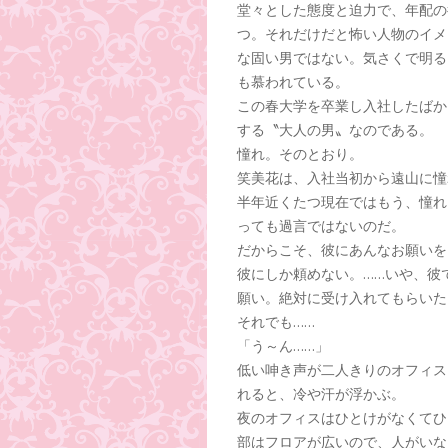
堂々とした態度と迫力で、年配の
つ。それだけだと怖い人物のイメ
な固い男ではない。気さくで明る
も慕われている。
この春大学を卒業し入社したばか
する〝大人の男〟なのである。
憧れ。そのとおり。
笑美花は、入社当初から遠山に憧
半年近くたつ現在ではもう、憧れ
っても過言ではないのだ。
だからこそ、彼にあんなお願いを
彼にしか頼めない。……いや、彼
願い。絶対に受け入れてもらいた
それでも……
「う～ん……」
低い呻き声が二人きりのオフィス
れると、冷や汗が浮かぶ。
夜のオフィスはひとけがなくてひ
部はフロアが広いので、人がいな