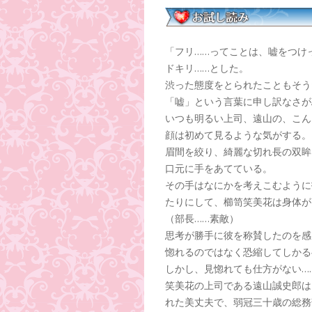
「フリ……ってことは、嘘をつけ
ドキリ……とした。
渋った態度をとられたこともそう
「嘘」という言葉に申し訳なさが
いつも明るい上司、遠山の、こん
顔は初めて見るような気がする。
眉間を絞り、綺麗な切れ長の双眸
口元に手をあてている。
その手はなにかを考えこむように
たりにして、櫛笥笑美花は身体が
（部長……素敵）
思考が勝手に彼を称賛したのを感
惚れるのではなく恐縮してしかる
しかし、見惚れても仕方がない…
笑美花の上司である遠山誠史郎は
れた美丈夫で、弱冠三十歳の総務