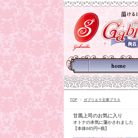
TOP
>
ガブリエラ文庫プラス
甘黒上司のお気に入り
オトナの本気に蕩かされました
【本体685円+税】